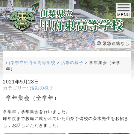
MENU
緊急連絡なし
山梨県立甲府東高等学校
>
活動の様子
>
学年集会（全学
年）
2021年5月28日
カテゴリー:
活動の様子
学年集会（全学年）
各学年，学年集会を行いました。
昨年度まで教職に就かれていた山梨予備校の斉木先生をお招き
し，お話しいただきました。