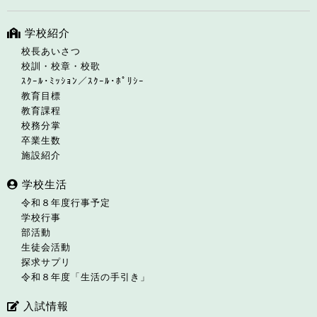
学校紹介
校長あいさつ
校訓・校章・校歌
ｽｸｰﾙ･ﾐｯｼｮﾝ／ｽｸｰﾙ･ﾎﾟﾘｼｰ
教育目標
教育課程
校務分掌
卒業生数
施設紹介
学校生活
令和８年度行事予定
学校行事
部活動
生徒会活動
探求サプリ
令和８年度「生活の手引き」
入試情報