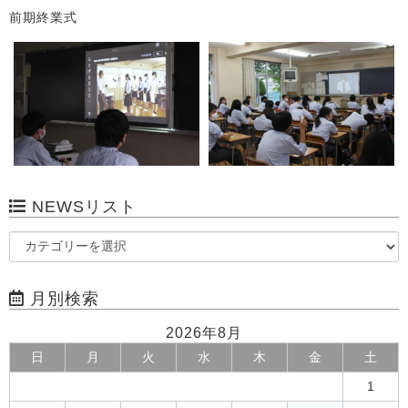
前期終業式
NEWSリスト
月別検索
2026年8月
日
月
火
水
木
金
土
1