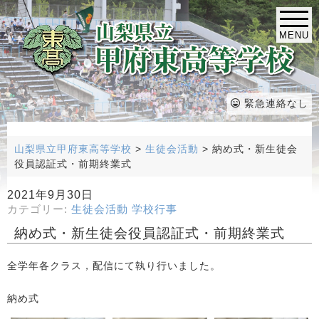
MENU
緊急連絡なし
山梨県立甲府東高等学校
>
生徒会活動
>
納め式・新生徒会
役員認証式・前期終業式
2021年9月30日
カテゴリー:
生徒会活動
学校行事
納め式・新生徒会役員認証式・前期終業式
全学年各クラス，配信にて執り行いました。
納め式