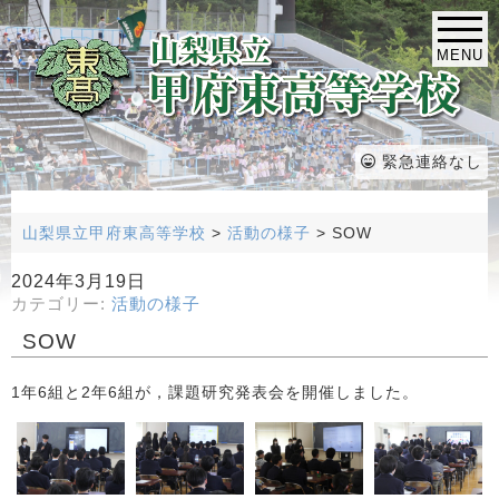
MENU
緊急連絡なし
山梨県立甲府東高等学校
>
活動の様子
>
SOW
2024年3月19日
カテゴリー:
活動の様子
SOW
1年6組と2年6組が，課題研究発表会を開催しました。