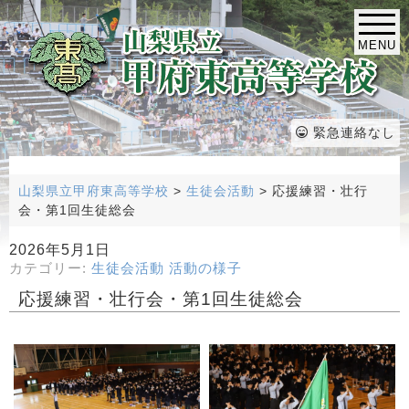
MENU
緊急連絡なし
山梨県立甲府東高等学校
>
生徒会活動
>
応援練習・壮行
会・第1回生徒総会
2026年5月1日
カテゴリー:
生徒会活動
活動の様子
応援練習・壮行会・第1回生徒総会