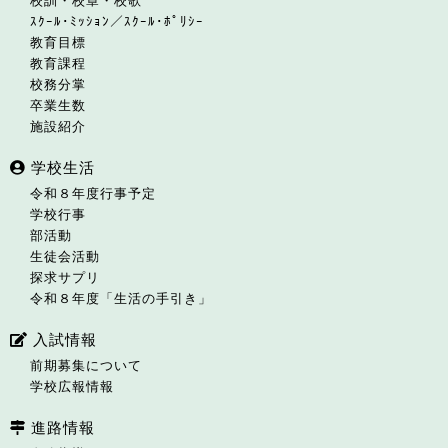
校訓・校章・校歌
ｽｸｰﾙ･ﾐｯｼｮﾝ／ｽｸｰﾙ･ﾎﾟﾘｼｰ
教育目標
教育課程
校務分掌
卒業生数
施設紹介
学校生活
令和８年度行事予定
学校行事
部活動
生徒会活動
探求サプリ
令和８年度「生活の手引き」
入試情報
前期募集について
学校広報情報
進路情報