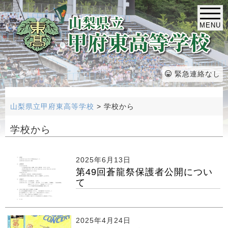
MENU
緊急連絡なし
山梨県立甲府東高等学校
>
学校から
学校から
2025年6月13日
第49回蒼龍祭保護者公開につい
て
2025年4月24日