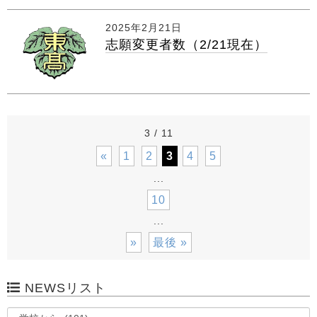
2025年2月21日
志願変更者数（2/21現在）
3 / 11
«
1
2
3
4
5
...
10
...
»
最後 »
NEWSリスト