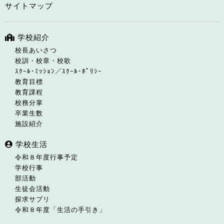
サイトマップ
学校紹介
校長あいさつ
校訓・校章・校歌
ｽｸｰﾙ･ﾐｯｼｮﾝ／ｽｸｰﾙ･ﾎﾟﾘｼｰ
教育目標
教育課程
校務分掌
卒業生数
施設紹介
学校生活
令和８年度行事予定
学校行事
部活動
生徒会活動
探求サプリ
令和８年度「生活の手引き」