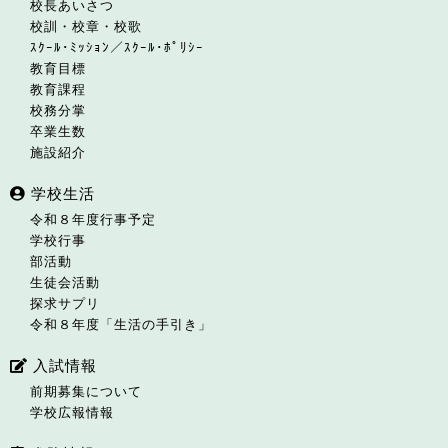
校長あいさつ
校訓・校章・校歌
ｽｸｰﾙ･ﾐｯｼｮﾝ／ｽｸｰﾙ･ﾎﾟﾘｼｰ
教育目標
教育課程
校務分掌
卒業生数
施設紹介
学校生活
令和８年度行事予定
学校行事
部活動
生徒会活動
探求サプリ
令和８年度「生活の手引き」
入試情報
前期募集について
学校広報情報