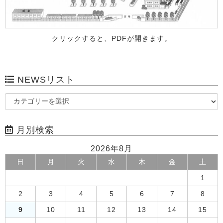
クリックすると、PDFが開きます。
NEWSリスト
月別検索
2026年8月
日
月
火
水
木
金
土
1
2
3
4
5
6
7
8
9
10
11
12
13
14
15