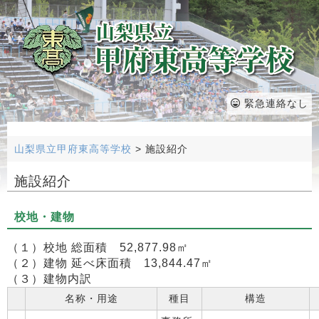
緊急連絡なし
山梨県立甲府東高等学校
>
施設紹介
施設紹介
校地・建物
（１）校地 総面積 52,877.98㎡
（２）建物 延べ床面積 13,844.47㎡
（３）建物内訳
名称・用途
種目
構造