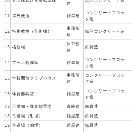
10
管理棟及び普通教室棟
鉄筋コンクリート造
建
コンクリートブロッ
11
屋外便所
雑屋建
ク造
事務所
12
特別教室（芸術棟）
鉄筋コンクリート造
建
体育館
13
格技場
鉄骨造
建
コンクリートブロッ
14
プール附属室
雑屋建
ク造
事務所
コンクリートブロッ
15
学校開放クラブハウス
建
ク造
コンクリートブロッ
16
体育器具室
雑屋建
ク造
17
不燃物・廃棄物置場
倉庫建
鉄骨造
18
弓道場（射場）
雑屋建
鉄骨造
19
弓道場（的場）
雑屋建
鉄骨造