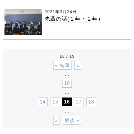
2021年3月24日
先輩の話(１年・２年）
16 / 19
« 先頭
«
...
10
...
14
15
16
17
18
...
»
最後 »