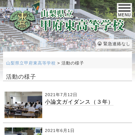
MENU
緊急連絡なし
山梨県立甲府東高等学校
>
活動の様子
活動の様子
2021年7月12日
小論文ガイダンス（３年）
2021年6月1日